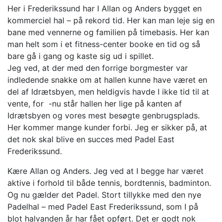
Her i Frederikssund har I Allan og Anders bygget en
kommerciel hal – på rekord tid. Her kan man leje sig en
bane med vennerne og familien på timebasis. Her kan
man helt som i et fitness-center booke en tid og så
bare gå i gang og kaste sig ud i spillet.
Jeg ved, at der med den forrige borgmester var
indledende snakke om at hallen kunne have været en
del af Idrætsbyen, men heldigvis havde I ikke tid til at
vente, for -nu står hallen her lige på kanten af
Idrætsbyen og vores mest besøgte genbrugsplads.
Her kommer mange kunder forbi. Jeg er sikker på, at
det nok skal blive en succes med Padel East
Frederikssund.
Kære Allan og Anders. Jeg ved at I begge har været
aktive i forhold til både tennis, bordtennis, badminton.
Og nu gælder det Padel. Stort tillykke med den nye
Padelhal – med Padel East Frederikssund, som I på
blot halvanden år har fået opført. Det er godt nok