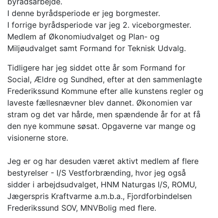
byrådsarbejde.
I denne byrådsperiode er jeg borgmester.
I forrige byrådsperiode var jeg 2. viceborgmester.
Medlem af Økonomiudvalget og Plan- og
Miljøudvalget samt Formand for Teknisk Udvalg.
Tidligere har jeg siddet otte år som Formand for
Social, Ældre og Sundhed, efter at den sammenlagte
Frederikssund Kommune efter alle kunstens regler og
laveste fællesnævner blev dannet. Økonomien var
stram og det var hårde, men spændende år for at få
den nye kommune søsat. Opgaverne var mange og
visionerne store.
Jeg er og har desuden været aktivt medlem af flere
bestyrelser - I/S Vestforbrænding, hvor jeg også
sidder i arbejdsudvalget, HNM Naturgas I/S, ROMU,
Jægerspris Kraftvarme a.m.b.a., Fjordforbindelsen
Frederikssund SOV, MNVBolig med flere.