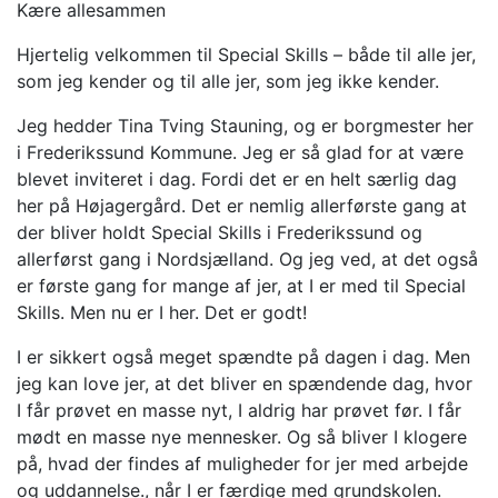
Kære allesammen
Hjertelig velkommen til Special Skills – både til alle jer,
som jeg kender og til alle jer, som jeg ikke kender.
Jeg hedder Tina Tving Stauning, og er borgmester her
i Frederikssund Kommune. Jeg er så glad for at være
blevet inviteret i dag. Fordi det er en helt særlig dag
her på Højagergård. Det er nemlig allerførste gang at
der bliver holdt Special Skills i Frederikssund og
allerførst gang i Nordsjælland. Og jeg ved, at det også
er første gang for mange af jer, at I er med til Special
Skills. Men nu er I her. Det er godt!
I er sikkert også meget spændte på dagen i dag. Men
jeg kan love jer, at det bliver en spændende dag, hvor
I får prøvet en masse nyt, I aldrig har prøvet før. I får
mødt en masse nye mennesker. Og så bliver I klogere
på, hvad der findes af muligheder for jer med arbejde
og uddannelse., når I er færdige med grundskolen.